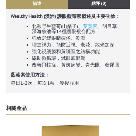
描述
點評 (0)
Wealthy Health (澳洲) 護眼藍莓素
概述及主要功效：
北歐野生藍莓(山桑子)、
葉黃素
、明目草、
深海魚油等14種護眼複合配方
強效舒緩眼睛疲倦、乾澀
增進視力，預防近視、老花、散光加深
強化視網膜和黃斑區之結構功能
協助微循環，減眼底混濁
改善飛蚊症、黃斑病變、青光眼、糖尿眼
藍莓素
使用方法：
每日1-2次，每次1粒，餐後服用
相關產品