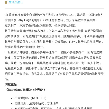
生活小貼士
由“香港有機資源中心”所發行的『機滙』5月刋號2021，就訪問了公司負責人
有關研發Baby Gaga (貝貝卡卡)的理念和歷程，並分享過程中的喜與樂。
夏天到了，別忘了做好防蚊防曬措施，特別是嬰幼兒童。
蚊子特別喜歡叮咬溫度偏高的人，例如小孩和孕婦；另外就是 偏肥及剛運動
完畢的朋友，因為皮膚的二氧化碳濃度偏高，肌膚散發熱氣；汗液中的乳酸對
蚊子特別具吸引力，往往吸引蚊子和小黑蚊青睞。此外，蚊子也特愛腳汗味，
雙腿更是牠們吃大餐的好地方。
一旦被蚊子叮咬後，盡量不要用手抓傷口， 盡量不要碰觸傷口，因為若皮膚
破皮，傷口可能感染細菌，嚴重時還會導致蜂窩性組織炎或血管炎等嚴重疾
病。同時，也可能留下一塊塊黑色或深咖啡色的 色素沉澱，對一般人來說，
這種色素沉澱，快則半年，慢則1至2年才會消退。有些傷口可能造成永久性
疤痕終生不會消失。有見及此，就要選用 #有良好信譽和品質保證的防蚊產產
品。
防蚊聖品：
《
BabyGaga有機防蚊小天使 》
不含避蚊胺（NO DEET）
氣味清新，清爽不油膩，方便攜帶
有效預防蚊叮蟲咬，更可消炎，消腫止癢 (榮獲多個香港及國