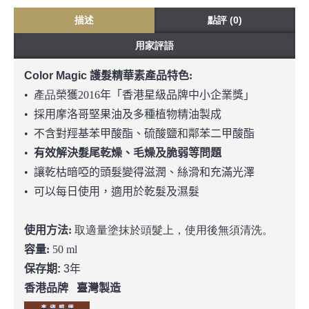
描述
點評 (0)
用家評語
Color Magic 護髮精華素
產品特色
:
•
產品
榮獲
2016
年「香港星級品牌中小企業獎」
•
採用摩洛哥堅果油及多種植物精油製成
•
不含對羥基苯甲酸酯、硫酸鹽和鄰苯二甲酸酯
•
有效解決髮尾乾燥、毛燥及脆弱等問題
•
讓乾枯暗啞的頭髮變得滋潤、絲滑和充滿光澤
•
可以每日使用，適用於乾髮及濕髮
使用方法
:
取適量塗抹於頭髮上，使用後無須清洗。
容量
:
50 ml
保存期
:
3
年
香港品牌
臺灣製造