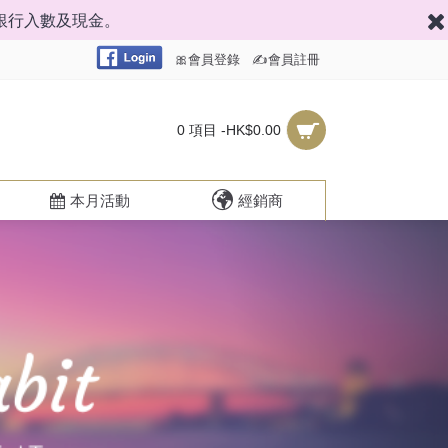
銀行入數及現金。
🎀會員登錄
✍會員註冊
0 項目 -HK$0.00
本月活動
經銷商