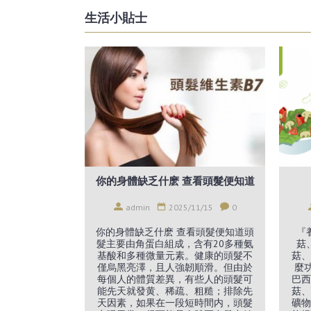
生活小貼士
你的身體缺乏什麽 查看頭髮便知道
admin
2025/11/15
0
你的身體缺乏什麽 查看頭髮便知道頭
『
髮主要由角蛋白組成，含有20多種氨
菇
基酸和多種微量元素。健康的頭髮不
菇、
僅烏黑亮澤，且人強韌順滑。但由於
麼
每個人的體質差異，有些人的頭髮可
巴西
能先天就發黄、稀疏、粗糙；排除先
菇、
天因素，如果在一段短時間内，頭髮
礦物