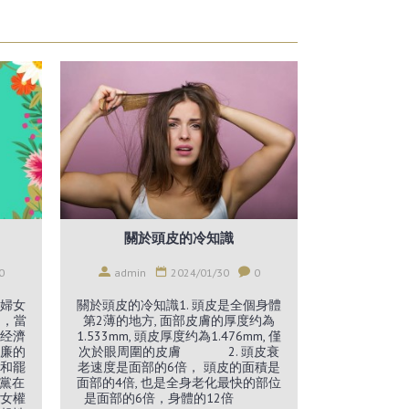
關於頭皮的冷知識
0
admin
2024/01/30
0
際婦女
關於頭皮的冷知識1. 頭皮是全個身體
初，當
第2薄的地方, 面部皮膚的厚度约為
经濟
1.533mm, 頭皮厚度约為1.476mm, 僅
廉的
次於眼周圍的皮膚 2. 頭皮衰
和罷
老速度是面部的6倍， 頭皮的面積是
會黨在
面部的4倍, 也是全身老化最快的部位
女權
是面部的6倍，身體的12倍