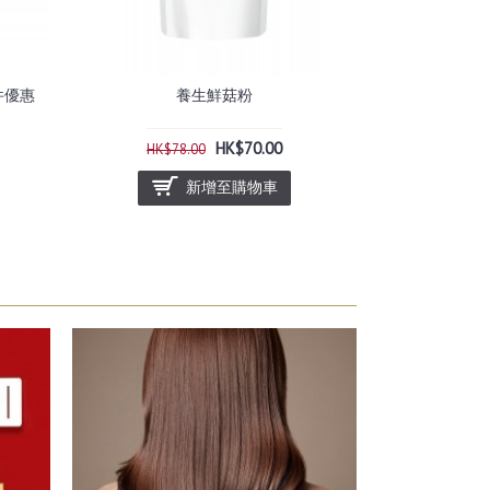
3件優惠
養生鮮菇粉
Color M
HK$70.00
HK$78.00
HK$176
新增至購物車