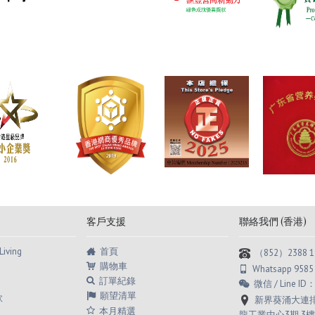
客戶支援
聯絡我們 (香港)
首頁
Living
（852）2388 1
購物車
Whatsapp 9585
訂單紀錄
微信 / Line ID
願望清單
款
新界葵涌大連排道
本月精選
龍工業中心3期 3樓