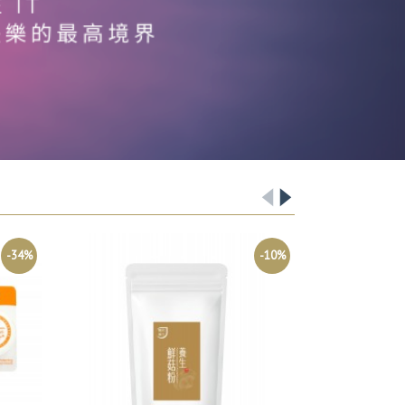
-34%
-10%