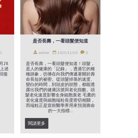
是否長壽，一看頭髮便知道
0
admin
2025/12/10
0
月28
是否長壽，一看頭髮便知道！頭髮，
上述
是人的健康的「記錄」，透過它的種
）回復
種跡象，彷彿在向我們傳遞著關於壽
命長短的祕密。從頭髮掉落的速度、
變白的時間，到頭皮的狀態，都能透
露出我們的健康訊號與老化指數。頭
髮老化速度影響全身細胞衰老 毛囊的
老化速度與細胞端粒長度密切相關，
而端粒正是當前醫學界用來預測壽命
的一大指標...
閱讀更多