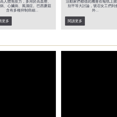
高人體免疫力，多用於高血壓、
活動家們都借此機會在報纸上掀
病、心臟病、風濕症。巴西蘑菇
别平等大討論，號召女工們到
含有多種抑制癌細...
外...
讀更多
閱讀更多