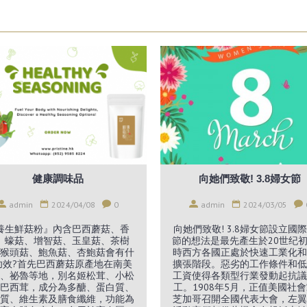
健康調味品
向她們致敬! 3.8婦女節
admin
2024/04/08
0
admin
2024/03/05
養生鮮菇粉』內含巴西蘑菇、香
向她們致敬! 3.8婦女節設立國
、蠔菇、增智菇、玉皇菇、茶樹
節的想法是最先產生於20世纪
猴頭菇、鮑魚菇、杏鮑菇會有什
時西方各國正處於快速工業化和
功效?首先巴西蘑菇原產地在南美
擴張階段。惡劣的工作條件和低
、祕魯等地，別名姬松茸、小松
工資使得各類型行業發動起抗議
巴西茸，成分為多醣、蛋白質、
工。1908年5月，正值美國社
質、維生素及膳食纖維，功能為
芝加哥召開全國代表大會，左翼