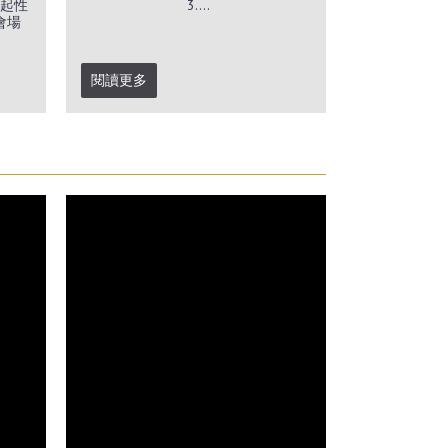
起性
3....
會場
閱讀更多